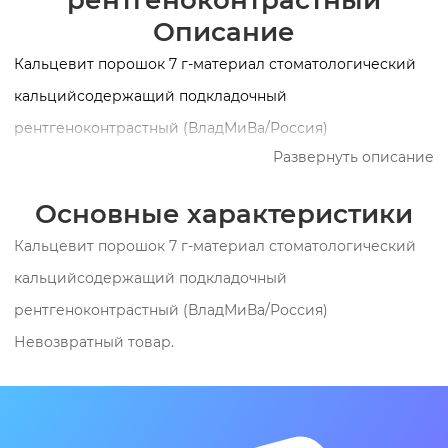
рентгеноконтрастный
Описание
Кальцевит порошок 7 г-материал стоматологический
кальцийсодержащий подкладочный
рентгеноконтрастный (ВладМиВа/Россия)
Развернуть описание
Применяется: в качестве постоянной пломбы для
каналов молочных зубов; в качестве временной
Основные характеристики
антисептической внутриканальной повязки при
Кальцевит порошок 7 г-материал стоматологический
лечении пациента в два посещения; в качестве
кальцийсодержащий подкладочный
бактерицидной повязки для дезинфекции корневых
рентгеноконтрастный (ВладМиВа/Россия)
каналов в процессе лечения необратимого воспаления
Невозвратный товар.
и некроза пульпы; в качестве временной пломбы,
дезинфицирующей корневые каналы и
стимулирующей процессы регенерации костной ткани