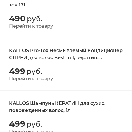
тон 171
490
руб.
Перейти к товару
KALLOS Pro-Tox Несмываемый Кондиционер
СПРЕЙ для волос Best in 1, кератин,
коллаген, гиалуроновая кислота,
499
руб.
200мл./KJMN HAIR PRO-TOX BEST IN 1 LIQUID
HAIR CONDITIONER
Перейти к товару
KALLOS Шампунь КЕРАТИН для сухих,
поврежденных волос, 1л
499
руб.
Перейти к товару