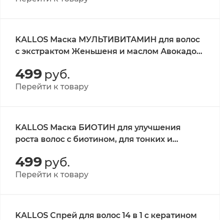
KALLOS Маска МУЛЬТИВИТАМИН для волос
с экстрактом Женьшеня и маслом Авокадо
1л/KJMN MULTIVITAMIN HAIR MASK
499
руб.
Перейти к товару
KALLOS Маска БИОТИН для улучшения
роста волос с биотином, для тонких и
ослабленных волос, 1л./KJMN BIOTIN
499
руб.
BEAUTIFYING HAIR MASK
Перейти к товару
KALLOS Cпрей для волос 14 в 1 с кератином