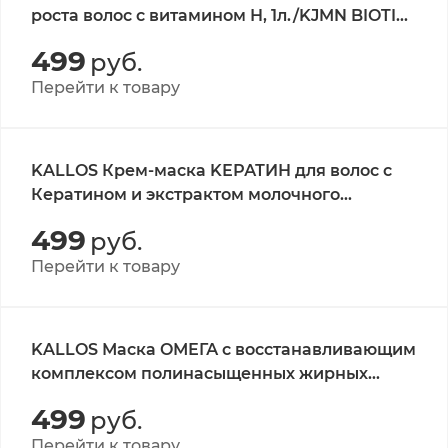
роста волос с витамином Н, 1л./KJMN BIOTIN
BEAUTIFYING SHAMPOO
499
руб.
Перейти к товару
KALLOS Крем-маска KЕРАТИН для волос с
Кератином и экстрактом молочного
протеина для сухих,поврежденных волос,1л.
499
руб.
/KJMN KERATIN HAIR MASK WITH KERATIN
AND MILK PROTEIN
Перейти к товару
KALLOS Маска OМЕГА с восстанавливающим
комплексом полинасыщенных жирных
кислот 1 л./KJMN OMEGA RICH REPAIR HAIR
499
руб.
MASK
Перейти к товару