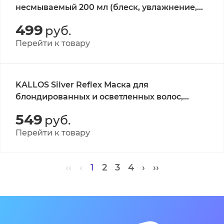
несмываемый 200 мл (блеск, увлажнение,
питание, восстановление)/KJMN 14 IN 1
499
руб.
KERATIN HAIR TREATMENT SPRAY
Перейти к товару
KALLOS Silver Reflex Маска для
блондированных и осветленных волос,
против нежелательной желтизны,
549
руб.
1л./KALLOS SILVER REFLEX COLORING HAIR
MASK
Перейти к товару
‹‹
‹
1
2
3
4
›
››