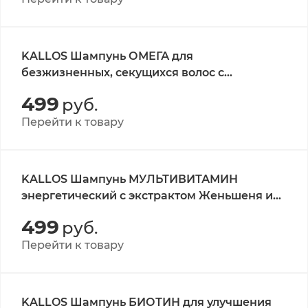
KALLOS Шампунь ОМЕГА для
безжизненных, секущихся волос с
комплексом Омега-6 и маслом макадамии
499
руб.
1л.
Перейти к товару
KALLOS Шампунь МУЛЬТИВИТАМИН
энергетический с экстрактом Женьшеня и
маслом Авокадо, 1л./
499
руб.
Перейти к товару
KALLOS Шампунь БИОТИН для улучшения