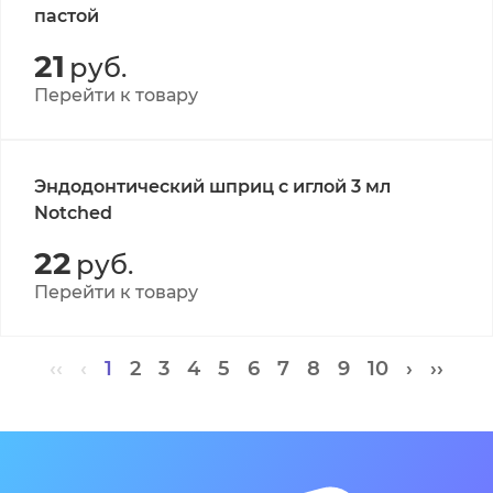
пастой
21
руб.
Перейти к товару
Эндодонтический шприц с иглой 3 мл
Notched
22
руб.
Перейти к товару
‹‹
‹
1
2
3
4
5
6
7
8
9
10
›
››