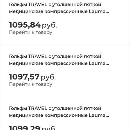
Гольфы TRAVEL с утолщенной пяткой
медицинские компрессионные Lauma
Medical, кл.А, цвет натуральный, р-р 27-29 1
1095,84
руб.
пара
Перейти к товару
Гольфы TRAVEL с утолщенной пяткой
медицинские компрессионные Lauma
Medical, кл.А, цвет натуральный, р-р 29-31 1
1097,57
руб.
пара
Перейти к товару
Гольфы TRAVEL с утолщенной пяткой
медицинские компрессионные Lauma
Medical, класс А, цвет черный, р-р 23-25 1
1099,29
руб.
пара