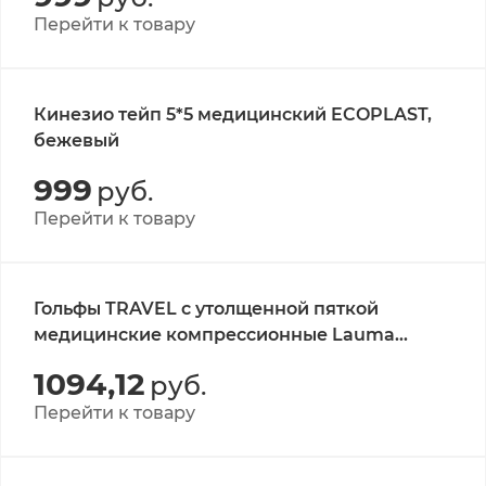
Перейти к товару
Кинезио тейп 5*5 медицинский ECOPLAST,
бежевый
999
руб.
Перейти к товару
Гольфы TRAVEL с утолщенной пяткой
медицинские компрессионные Lauma
Medical, кл.А, цвет натуральный, р-р 25-27 1
1094,12
руб.
пара
Перейти к товару