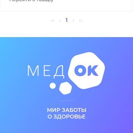
‹‹
‹
1
›
››
МИР ЗАБОТЫ
О ЗДОРОВЬЕ