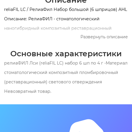
Описание
reliaFIL LC / РелиаФил Набор большой (6 шприцов) AHL
Описание: РелиаФИЛ - стоматологический
наногибридный композитный реставрационный
Развернуть описание
материал светового отверждения. Назначение: -
Реставрации классов III, IV. - Реставрации жевательной
Основные характеристики
группы зубов (классы I, II). - Реставрации V класса
релиаФИЛ Лси (reliaFIL LC) набор 6 шп по 4 г -Материал
(пришеечный кариес, эрозия корня, клиновидные
стоматологический композитный пломбировочный
дефекты). - Реставрации прямыми винирами на
(реставрационный) светового отверждения
фронтальных зубах. - Ремонт мелких дефектов
Невозвратный товар.
композитных и керамических виниров в полости рта. -
Для восстановления разрушенной части зуба - для
формирования коронковой культи. Набор: reliaFIL LC 4 г
(цвета: A1, A2, A3, A3.5, B2, A2О) Адгезив reliaBond 5мл