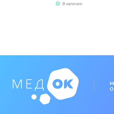
Тщательно вымойте руки после использования.
В наличии
М
О