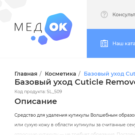
Консуль
Наш кат
Главная
Косметика
Базовый уход Cut
Базовый уход Cuticle Remov
Код продукта: SL_509
Описание
Средство для удаления кутикулы Волшебным образ
или сухую кожу в области кутикулы за считанные сек
отросшую кутикулу — не требует обрезания. Постоя