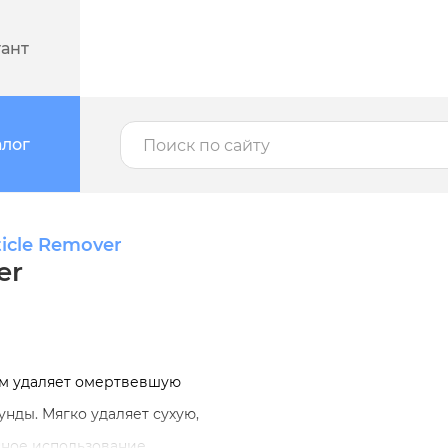
тант
алог
icle Remover
er
ом удаляет омертвевшую
унды. Мягко удаляет сухую,
нное использование