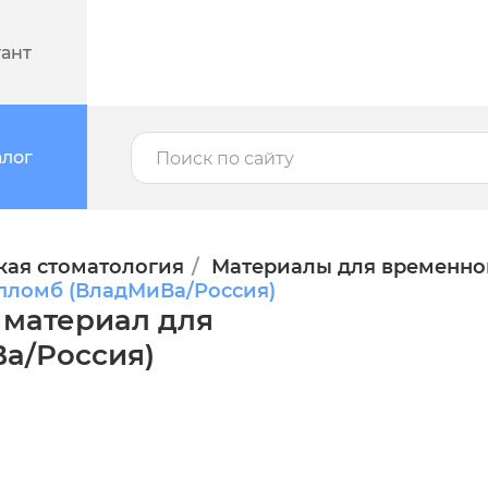
тант
алог
кая стоматология
Материалы для временно
 пломб (ВладМиВа/Россия)
 материал для
а/Россия)