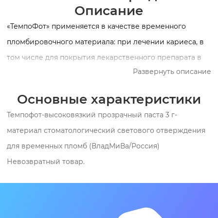
Описание
«ТемпоФот» применяется в качестве временного
пломбировочного материала: при лечении кариеса, в
том числе для покрытия лекарственного препарата в
Развернуть описание
полости зуба; при закрытии полостей подготовленных
для восстановления керамическими или
Основные характеристики
композитными вкладками/накладками; в качестве
Темпофот-высоковязкий прозрачный паста 3 г-
временного пломбировочного материала. СОСТАВ И
материал стоматологический светового отверждения
ОСНОВНЫЕ СВОЙСТВА «ТемпоФот» представляет
для временных пломб (ВладМиВа/Россия)
собой светоотверждаемый композиционный материал
Невозвратный товар.
на основе полиуретанакрилата и мелкодисперсного
наполнителя. Материал «ТемпоФот» выпускается в виде
пасты (прозрачной и синей), в состав которой входят:
активаторы светового отверждения; стабилизаторы;