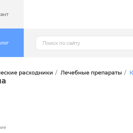
тант
алог
еские расходники
Лечебные препараты
К
ла
ние