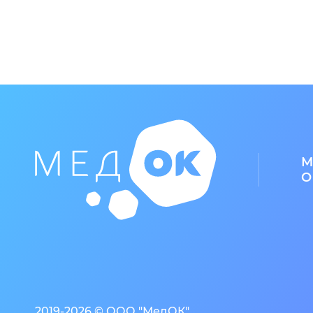
М
О
2019-2026 © ООО "МедОК"