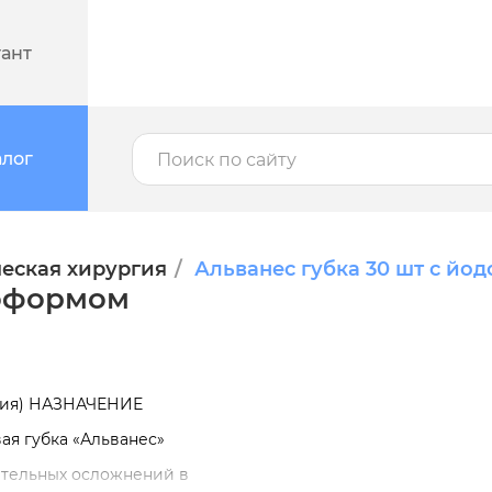
тант
алог
еская хирургия
Альванес губка 30 шт с й
доформом
ссия) НАЗНАЧЕНИЕ
я губка «Альванес»
ительных осложнений в