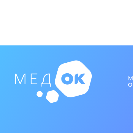
дней. ФОРМА ВЫПУСКА Губка 30 шт
М
О