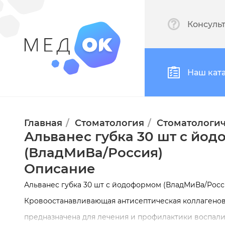
Консуль
Наш кат
Главная
Стоматология
Стоматологич
Альванес губка 30 шт с йо
(ВладМиВа/Россия)
Описание
Альванес губка 30 шт с йодоформом (ВладМиВа/Ро
Кровоостанавливающая антисептическая коллагенова
предназначена для лечения и профилактики воспал