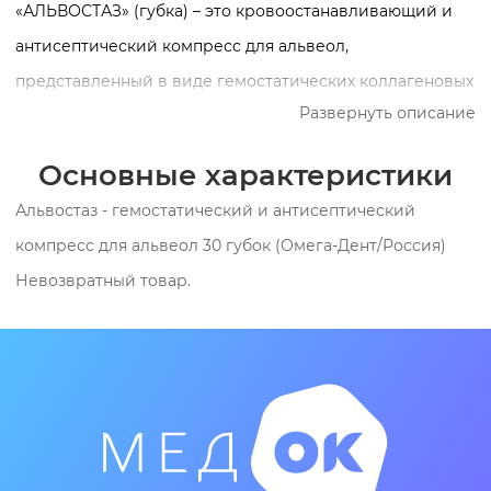
«АЛЬВОСТАЗ» (губка) – это кровоостанавливающий и
антисептический компресс для альвеол,
представленный в виде гемостатических коллагеновых
Развернуть описание
кубиков (1х1 см), пропитанных лекарственным
раствором. «АЛЬВОСТАЗ» – это медикаментозное
Основные характеристики
средство, предназначенное для лечения и
Альвостаз - гемостатический и антисептический
профилактики альвеолита. При введении в зубную
компресс для альвеол 30 губок (Омега-Дент/Россия)
лунку (альвеолу) препарат быстро устраняет боль и
Невозвратный товар.
способствует купированию воспалительного процесса.
Он оказывает терапевтическое действие в течение
нескольких часов, после чего начинает постепенно
рассасываться. «АЛЬВОСТАЗ» характеризуется слабой
локальной токсичностью и не приводит к изъязвлению
слизистой оболочки. Используясь в качестве