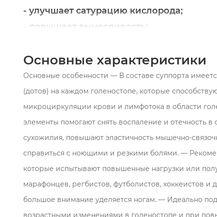
- улучшает сатурацию кислорода;
- повышает выносливость;
- подходит для закачки пресса;
Основные характеристики
- выводит лактат;
- предотвращает закисление;
Основные особенности — В составе суппорта имеетс
- улучшает питание тканей;
(дотов) на каждом голеностопе, которые способств
- помогает быстро восстанавливаться по
микроциркуляции крови и лимфотока в области голе
элементы помогают снять воспаление и отечность в 
Нужно указать Ваш размер,
цвет ткан
сухожилия, повышают эластичность мышечно-связоч
возможны любые комбинации.
справиться с ноющими и резкими болями. — Рекоме
которые испытывают повышенные нагрузки или полу
При необходимости возможно размещ
марафонцев, регбистов, футболистов, хоккеистов и д
дополнительных дотов, после консуль
большое внимание уделяется ногам. — Идеально под
специалистом. Для этого так же оста
возрастными изменениями в голеностопе и при повы