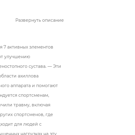
Развернуть описание
я 7 активных элементов
уют улучшению
сле нагрузок;
ностопного сустава. — Эти
области ахиллова
и и цвет дотов,
ного аппарата и помогают
ндуется спортсменам,
чили травму, включая
ение
ругих спортсменов, где
тации со
ходит для людей с
вьте комментарий.
шенных нагрузках на эту