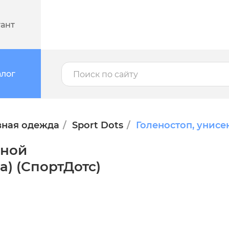
тант
алог
вная одежда
Sport Dots
Голеностоп, унисе
чной
а) (СпортДотс)