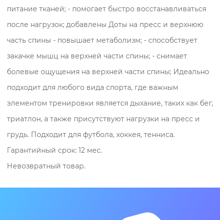
- помогает быстро восстанавливаться
питание тканей; - помогает быстро восстанавливаться
после нагрузок; добавлены Доты на пресс и верхнюю
после нагрузок;
часть спины - повышает метаболизм; - способствует
закачке мышц на верхней части спины; - снимает
добавлены Доты на пресс и верхнюю
болевые ощущения на верхней части спины; Идеально
часть спины
подходит для любого вида спорта, где важным
- повышает метаболизм;
элементом тренировки является дыхание, таких как бег,
- способствует закачке мышц на верхней
триатлон, а также присутствуют нагрузки на пресс и
части спины;
грудь. Подходит для футбола, хоккея, тенниса.
- снимает болевые ощущения на верхней
Гарантийный срок: 12 мес.
части спины;
Невозвратный товар.
Идеально подходит для любого вида
спорта, где важным элементом
тренировки является дыхание, таких как