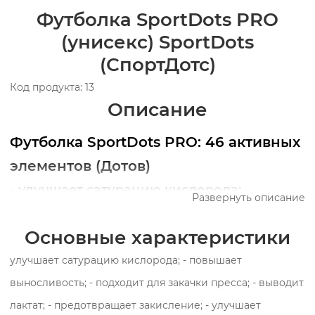
Футболка SportDots PRO
(унисекс) SportDots
(СпортДотс)
Код продукта: 13
Описание
Футболка SportDots PRO: 46 активных
элементов (Дотов)
- улучшает сатурацию кислорода;
Развернуть описание
- повышает выносливость;
Основные характеристики
- подходит для закачки пресса;
- выводит лактат;
улучшает сатурацию кислорода; - повышает
- предотвращает закисление;
выносливость; - подходит для закачки пресса; - выводит
- улучшает питание тканей;
лактат; - предотвращает закисление; - улучшает