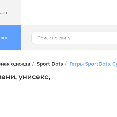
тант
алог
вная одежда
Sport Dots
Гетры SportDots. С
лени, унисекс,
ионное решение для заботы о