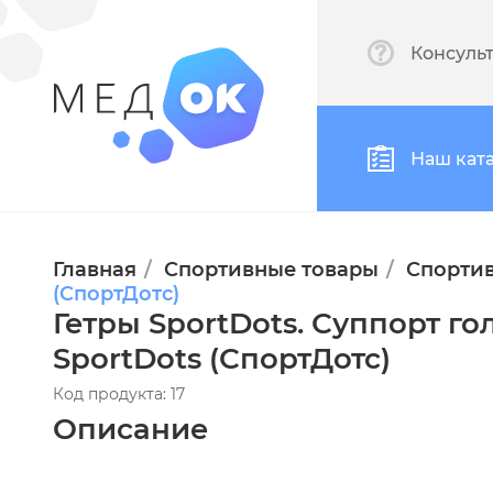
Консуль
Наш кат
Главная
Спортивные товары
Спорти
(СпортДотс)
Гетры SportDots. Суппорт го
SportDots (СпортДотс)
Код продукта: 17
Описание
Суппорт голени: гармония комфорта и поддержки. Инновац