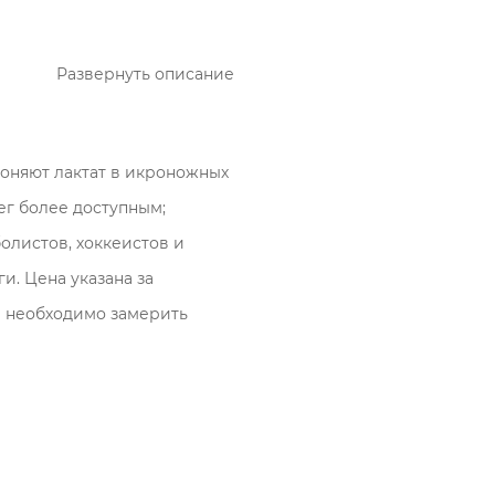
нного эластичного материала,
 что обеспечивает плотную, но
Развернуть описание
 активный образ жизни,
ов.
гоняют лактат в икроножных
р
ег более доступным;
олистов, хоккеистов и
ги. Цена указана за
а необходимо замерить
тболистов, хоккеистов и
ноги.