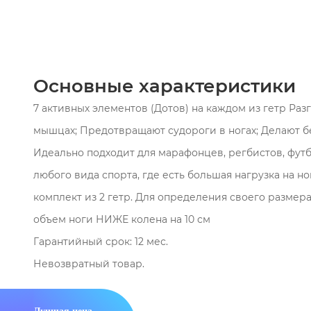
здоровье ваших ног. Модель изготовлена из высококачестве
способного принимать форму ноги, оставаясь неощутимым,
мягкую фиксацию. Незаметен под одеждой, позволяет вести
одновременно способствуя восстановлению мышц и сустав
Основные характеристики
7 активных элементов (Дотов) на каждом из гетр Раз
7 активных элементов (Дотов) на каждом из гет
мышцах; Предотвращают судороги в ногах; Делают б
Идеально подходит для марафонцев, регбистов, футб
Разгоняют лактат в икроножных мышцах;
любого вида спорта, где есть большая нагрузка на но
Предотвращают судороги в ногах;
комплект из 2 гетр. Для определения своего размер
Делают бег более доступным;
объем ноги НИЖЕ колена на 10 см
Гарантийный срок: 12 мес.
Идеально подходит для марафонцев, регбистов, фу
Невозвратный товар.
любого вида спорта, где есть большая нагрузка на 