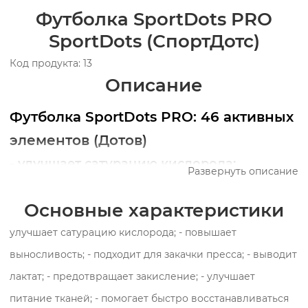
Футболка SportDots PRO
SportDots (СпортДотс)
Код продукта: 13
Описание
Футболка SportDots PRO: 46 активных
элементов (Дотов)
- улучшает сатурацию кислорода;
Развернуть описание
- повышает выносливость;
Основные характеристики
- подходит для закачки пресса;
- выводит лактат;
улучшает сатурацию кислорода; - повышает
- предотвращает закисление;
выносливость; - подходит для закачки пресса; - выводит
- улучшает питание тканей;
лактат; - предотвращает закисление; - улучшает
- помогает быстро восстанавливаться
питание тканей; - помогает быстро восстанавливаться