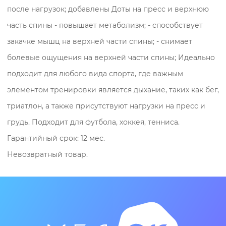
после нагрузок; добавлены Доты на пресс и верхнюю
после нагрузок;
часть спины - повышает метаболизм; - способствует
закачке мышц на верхней части спины; - снимает
добавлены Доты на пресс и верхнюю
болевые ощущения на верхней части спины; Идеально
часть спины
подходит для любого вида спорта, где важным
- повышает метаболизм;
элементом тренировки является дыхание, таких как бег,
- способствует закачке мышц на верхней
триатлон, а также присутствуют нагрузки на пресс и
части спины;
грудь. Подходит для футбола, хоккея, тенниса.
- снимает болевые ощущения на верхней
Гарантийный срок: 12 мес.
части спины;
Невозвратный товар.
Идеально подходит для любого вида
спорта, где важным элементом
тренировки является дыхание, таких как