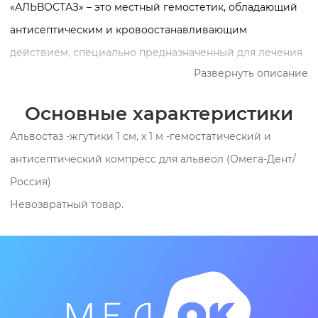
«АЛЬВОСТАЗ» – это местный гемостетик, обладающий
антисептическим и кровоостанавливающим
действием, специально предназначенный для лечения
Развернуть описание
альвеолитов. Выпускается в форме вискозного жгутика
из нетканого материала (размером 1х100 см),
Основные характеристики
пропитанного лекарственным раствором. Альвостаз
Альвостаз -жгутики 1 см, х 1 м -гемостатический и
(жгутики) – это гемостатичесакое и анестезирующее
антисептический компресс для альвеол (Омега-Дент/
средство, предназначенное для введения в зубную
Россия)
лунку. Препарат быстро снимает боль и воспаление,
Невозвратный товар.
являющееся следствием прямой травмы стенок
альвеолы, из которой удален зуб. В течение нескольких
часов компресс оказывает терапевтическое действие,
после чего жгутик постепенно отторгается. Альвостаз
характеризуется слабой локальной токсичностью и не