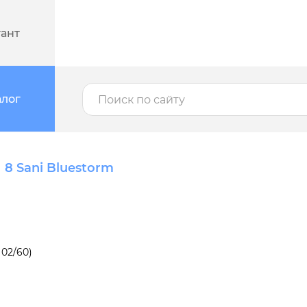
тант
алог
8 Sani Bluestorm
02/60)