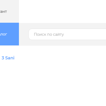
тант
алог
3 Sani