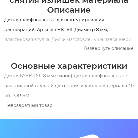
снятия излишек материала
Описание
Диски шлифовальные для контурирования
реставраций. Артикул НК1.611. Диаметр 8 мм,
пластиковая втулка. Диски изготовлены на лавсановой
Развернуть описание
основе и имеют сплошной абразивный слой по всей
рабочей поверхности. Предназначены для грубой
Основные характеристики
шлифовки и придания формы реставрациям из
Диски №НК 1.611-8 мм (синие)-диски шлифовальные с
полимерных и композитных материалов. Упаковка 40
пластиковой втулкой для снятия излишек материала 40
дисков НК1.611 диаметром 8 мм.
шт ТОР ВМ
Невозвратный товар.