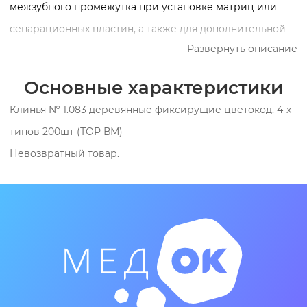
межзубного промежутка при установке матриц или
сепарационных пластин, а также для дополнительной
Развернуть описание
фиксации матриц и обеспечения лучшего их
прилегания к поверхности зуба. Иногда клинья могут
Основные характеристики
быть использованы с целью создания межзубного
Клинья № 1.083 деревянные фиксирущие цветокод. 4-х
промежутка при обработке поверхности пломб
типов 200шт (ТОР ВМ)
полосками щлифовальными. Такой прием уменьшает
Невозвратный товар.
износ поверхности полосок, тем самым увеличивая
эффективность шлифования. Боковые вогнутые
поверхности клиньев соответствуют морфологии
зубов.