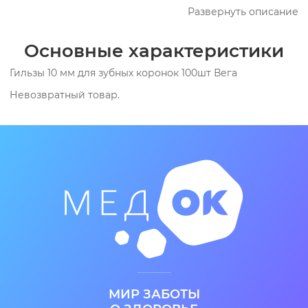
Развернуть описание
холодной штамповки из ленты стальной нержавеющей
толщиной 0,30 мм. Диаметр гильзы 10 мм, высота 11 мм.
Основные характеристики
Упаковка 100 шт
Гильзы 10 мм для зубных коронок 100шт Вега
Невозвратный товар.
МИР ЗАБОТЫ