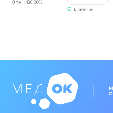
В т.ч. НДС 20%
В наличии
М
О