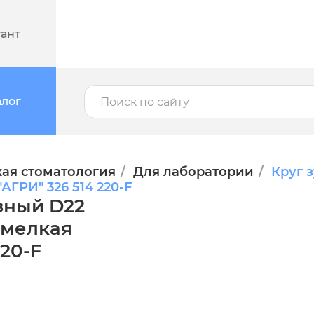
тант
алог
ая стоматология
Для лаборатории
Круг 
АГРИ" 326 514 220-F
зный D22
 мелкая
220-F