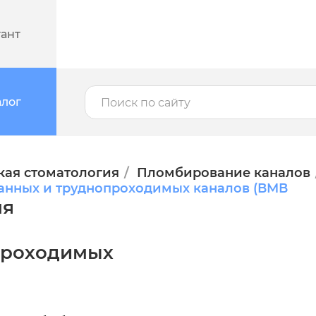
тант
алог
кая стоматология
Пломбирование каналов
анных и труднопроходимых каналов (ВМВ
ля
проходимых