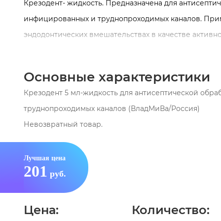
Крезодент- жидкость. Предназначена для антисепти
инфицированных и труднопроходимых каналов. При
эндодонтических вмешательствах в качестве активн
действия. Содержит: хлорфенол — активное бактери
обладающую антисептическими и седативными свойс
Основные характеристики
смягчающую действие фенолов; дексаметазон (0,1%)
Крезодент 5 мл-жидкость для антисептической обр
снижающий болезненность периапикальных реакци
труднопроходимых каналов (ВладМиВа/Россия)
противовоспалительное и антиаллергическое дейст
Невозвратный товар.
периапикальные ткани при условии несмешивания е
Благодаря низкому коэффициенту поверхностного на
Лучшая цена
быстро проникает в зубные канальца, продлевая ба
201
руб.
фунгицидный эффект. Не теряет своих свойств при к
сывороткой и белками. Упаковка 5 мл.
Цена:
Количество: