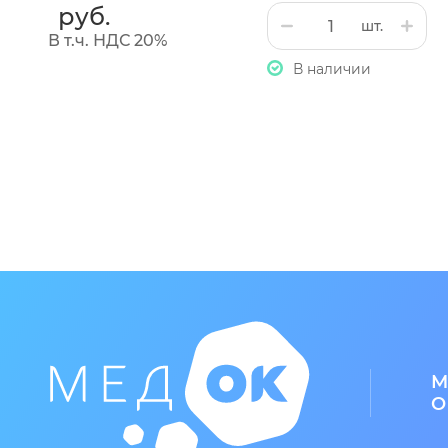
руб.
шт.
В т.ч. НДС 20%
В наличии
М
О