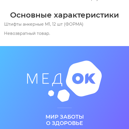
При производстве используется покрытие золотом
Основные характеристики
толщиной до 3 мкм.Упаковка:12шт. / одного размера.
Штифты анкерные M1, 12 шт (ФОРМА)
Невозвратный товар.
МИР ЗАБОТЫ
О ЗДОРОВЬЕ