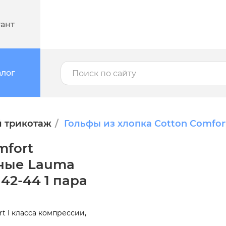
тант
алог
 трикотаж
Гольфы из хлопка Cotton Comf
mfort
ные Lauma
 42-44 1 пара
 I класса компрессии,