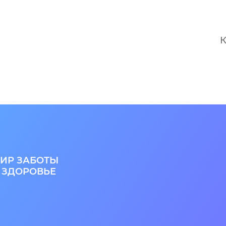
компрессионного:
К
тологиям,
ИР ЗАБОТЫ
 ЗДОРОВЬЕ
ременных,