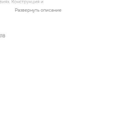
иях. Конструкция и
Развернуть описание
ть алмазного порошка в
360-2-2012, ГОСТ Р 30214-94,
018