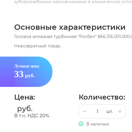
зубоврачебными наконечниками в клинических услов
основные размеры боров, рекомендуемая зернистос
соответствии с ГОСТ Р ИСО 6360-1-2012 , ГОСТ Р ИСО 6
Основные характеристики
ГОСТ Р 50349-92.
Головка алмазная турбинная "Росбел" 866.316.001.000.
Невозвратный товар.
Лучшая цена
33
руб.
Цена:
Количество:
руб.
шт.
В т.ч. НДС 20%
В наличии