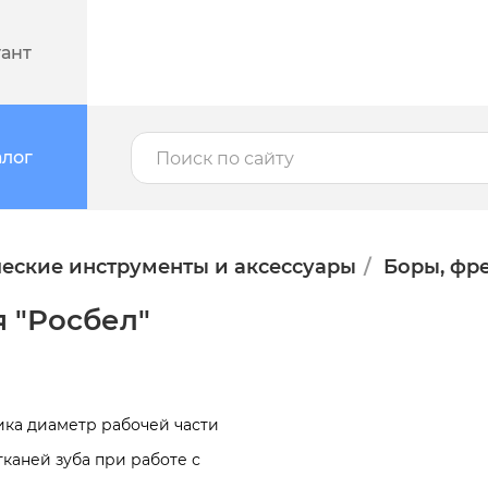
тант
алог
еские инструменты и аксессуары
Боры, фре
 "Росбел"
ика диаметр рабочей части
тканей зуба при работе с