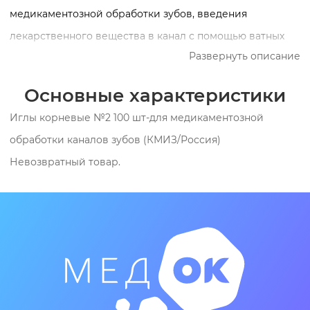
медикаментозной обработки зубов, введения
лекарственного вещества в канал с помощью ватных
Развернуть описание
турунд. Изготавливаются из углеродистой стали.
Поперечное сечение квадратное формы. Длина 50 мм,
Основные характеристики
диаметр рабочей части 0,12 мм. Код 310 604 663 457 012.
Иглы корневые №2 100 шт-для медикаментозной
Упаковка (заводская) 500 шт.
обработки каналов зубов (КМИЗ/Россия)
Невозвратный товар.