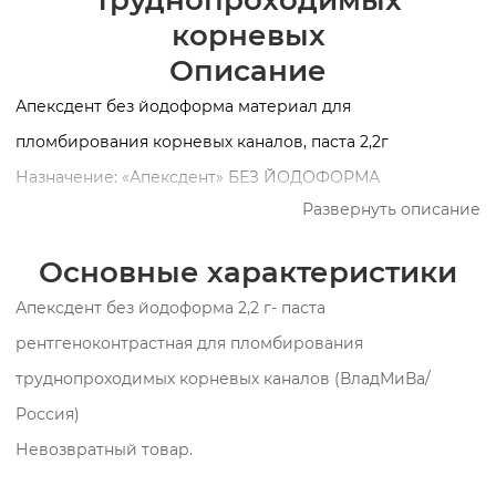
труднопроходимых
корневых
Описание
Апексдент без йодоформа материал для
пломбирования корневых каналов, паста 2,2г
Назначение: «Апексдент» БЕЗ ЙОДОФОРМА
Развернуть описание
применяется для лечения пульпита постоянных и
временных зубов с незавершенным ростом и
Основные характеристики
формированием корня (апексогенеза); для
Апексдент без йодоформа 2,2 г- паста
формирования остеоидно-цементного барьера при
рентгеноконтрастная для пломбирования
несформированной верхушке или корне зуба при
труднопроходимых корневых каналов (ВладМиВа/
лечении необратимых форм пульпита, а также при
Россия)
консервативном лечении всех форм хронических
Невозвратный товар.
периодонтитов; при любых перфорациях корня