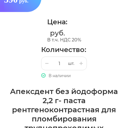
руб.
Цена:
руб.
В т.ч. НДС 20%
Количество:
шт.
В наличии
Апексдент без йодоформа
2,2 г- паста
рентгеноконтрастная для
пломбирования