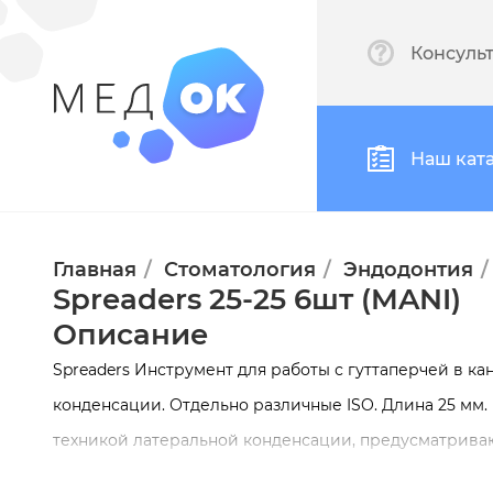
Консуль
Наш кат
Главная
Стоматология
Эндодонтия
Spreaders 25-25 6шт (MANI)
Описание
Spreaders Инструмент для работы с гуттаперчей в ка
конденсации. Отдельно различные ISO. Длина 25 мм.
техникой латеральной конденсации, предусматрив
гуттаперчевого штифта, утрамбовывание его в боко