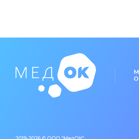
М
О
2019-2026 © ООО "МедОК"