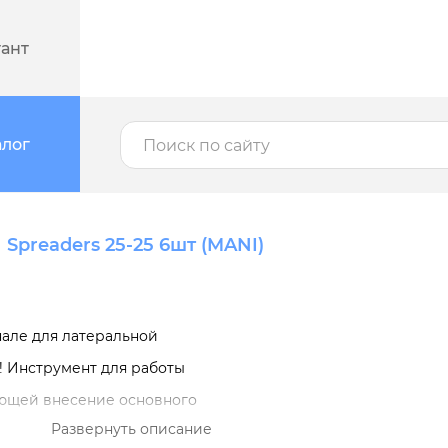
тант
алог
Spreaders 25-25 6шт (MANI)
нале для латеральной
 ! Инструмент для работы
ающей внесение основного
Развернуть описание
вом направлении и