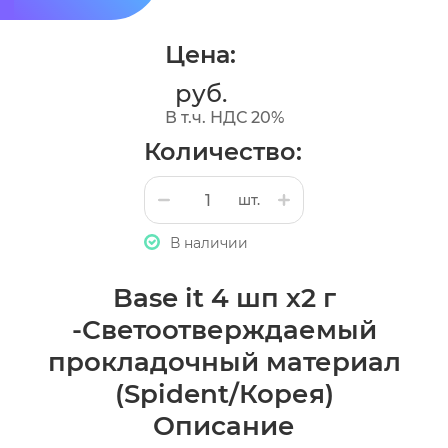
Цена:
руб.
В т.ч. НДС 20%
Количество:
шт.
В наличии
Base it 4 шп х2 г
-Светоотверждаемый
прокладочный материал
(Spident/Корея)
Описание