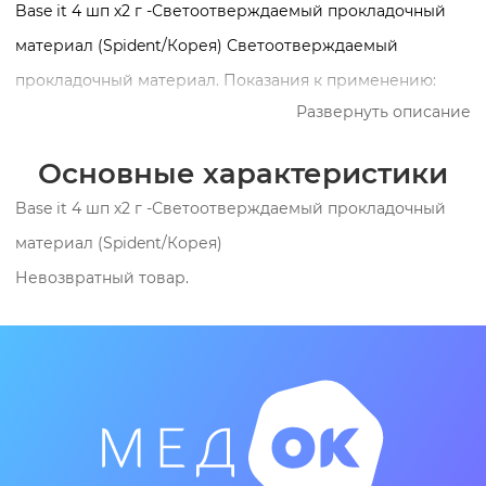
Base it 4 шп х2 г -Светоотверждаемый прокладочный
материал (Spident/Корея) Светоотверждаемый
прокладочный материал. Показания к применению:
Развернуть описание
лечебная и изолирующая прокладка при глубоком
кариесе лайнерная прокладка при среднем кариесе
Основные характеристики
Основные характеристики: содержит гидроксиапатит
Base it 4 шп х2 г -Светоотверждаемый прокладочный
кальция высокая степень химической адгезии к ткани
материал (Spident/Корея)
зуба за счет содержания биосовместимых мономеров
Невозвратный товар.
обладает кариостатическим действием стимулирует
образование вторичного дентина за счет выделения
ионов кальция и фосфата прочность, сравнимая со
стеклоиономерными цементами - ? 40МПа низкая
степень полимеризационной усадки (менее 1,5%)
рентгеноконтрастен имеет щелочную среду