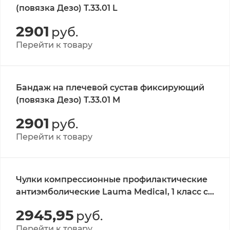
(повязка Дезо) Т.33.01 L
2901
руб.
Перейти к товару
Бандаж на плечевой сустав фиксирующий
(повязка Дезо) Т.33.01 М
2901
руб.
Перейти к товару
Чулки компрессионные профилактические
антиэмболические Lauma Medical, 1 класс с
отверстием на подошве, утолщённой пяткой
2945,95
руб.
и мыском XL, белые
Перейти к товару