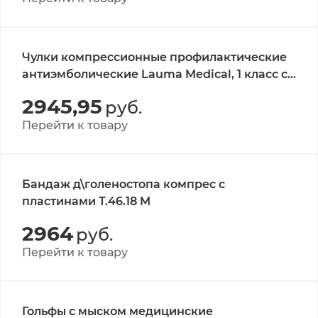
Чулки компрессионные профилактические
антиэмболические Lauma Medical, 1 класс с
отверстием на подошве, утолщённой пяткой
2945,95
руб.
и мыском S, белые
Перейти к товару
Бандаж д\голеностопа компрес с
пластинами Т.46.18 M
2964
руб.
Перейти к товару
Гольфы c мыском медицинские