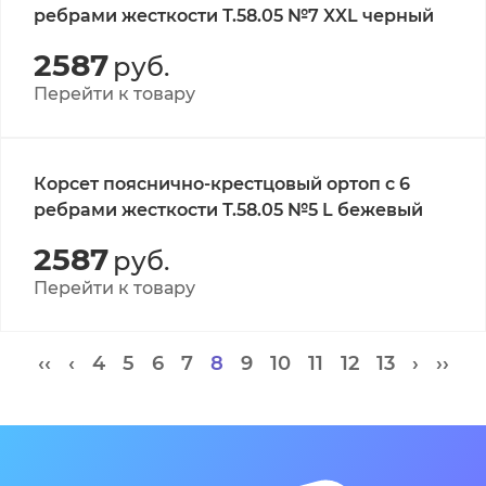
ребрами жесткости Т.58.05 №7 XXL черный
2587
руб.
Перейти к товару
Корсет пояснично-крестцовый ортоп с 6
ребрами жесткости Т.58.05 №5 L бежевый
2587
руб.
Перейти к товару
‹‹
‹
4
5
6
7
8
9
10
11
12
13
›
››