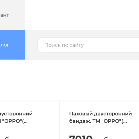
тант
алог
вусторонний
Паховый двусторонний
 "OPPO"(
бандаж. ТМ "OPPO"(
рт. 2049
Тайвань).Арт. 2050