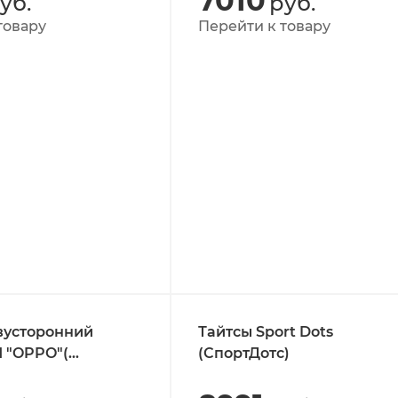
7010
уб.
руб.
товару
Перейти к товару
вусторонний
Тайтсы Sport Dots
 "OPPO"(
(СпортДотс)
т. 2052