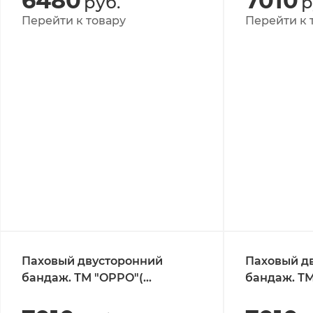
6480
7010
руб.
р
Перейти к товару
Перейти к 
Паховый двусторонний
Паховый д
бандаж. ТМ "OPPO"(
бандаж. ТМ
Тайвань).Арт. 2051
Тайвань).Ар