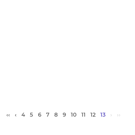
‹‹
‹
4
5
6
7
8
9
10
11
12
13
›
››