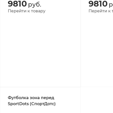
9810
9810
руб.
р
Перейти к товару
Перейти к 
Футболка зона перед
SportDots (СпортДотс)