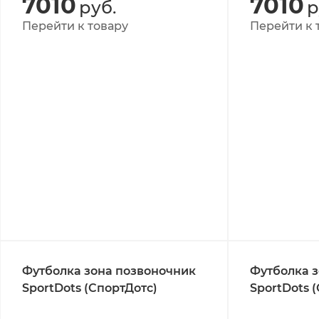
7010
7010
руб.
р
Перейти к товару
Перейти к 
Футболка зона позвоночник
Футболка з
SportDots (СпортДотс)
SportDots 