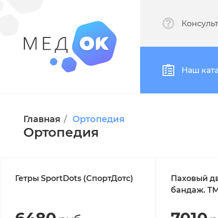
Консуль
Наш кат
Главная
Ортопедия
Ортопедия
Гетры SportDots (СпортДотс)
Паховый д
бандаж. ТМ
Тайвань).А