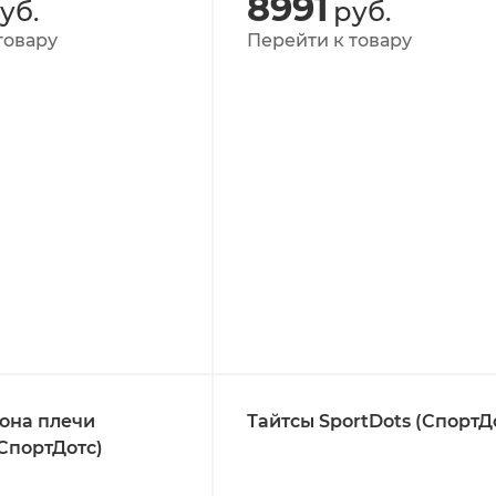
8991
уб.
руб.
товару
Перейти к товару
она плечи
Тайтсы SportDots (СпортД
(СпортДотс)