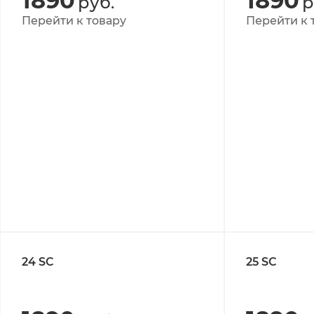
1890
1890
руб.
р
Перейти к товару
Перейти к 
24 SC
25 SC