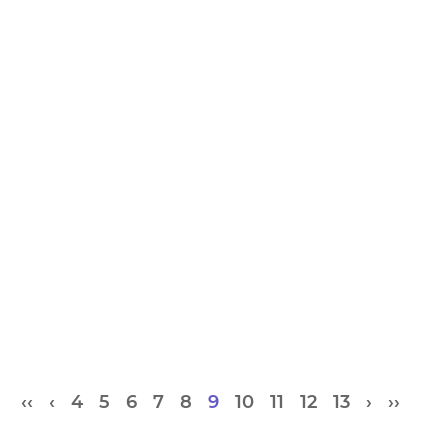
‹‹
‹
4
5
6
7
8
9
10
11
12
13
›
››