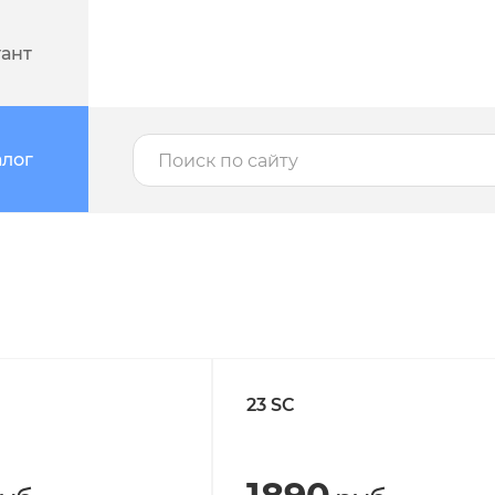
тант
алог
23 SC