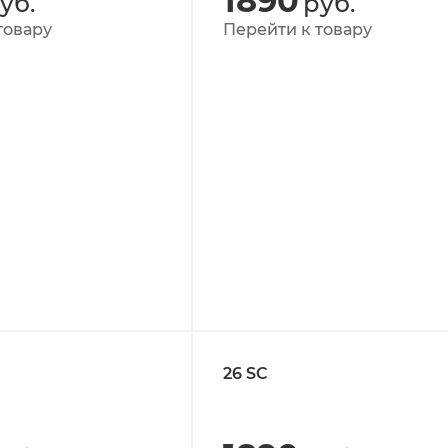
1890
уб.
руб.
товару
Перейти к товару
26 SC