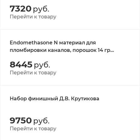
микрогибридный пломбировочный
7320
руб.
материал
Перейти к товару
Endomethasone N материал для
пломбировки каналов, порошок 14 гр
(Septodont)
8445
руб.
Перейти к товару
Набор финишный Д.В. Крутикова
9750
руб.
Перейти к товару