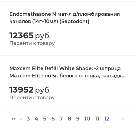
Endomethasone N мат-л д/пломбирования
каналов (14г+10мл) (Septodont)
12365
руб.
Перейти к товару
Maxcem Elite Refill White Shade: -2 шприца
Maxcem Elite по 5г. белого оттенка, -насадки
/34059/Ker
13952
руб.
Перейти к товару
‹‹
‹
3
4
5
6
7
8
9
10
11
12
›
››