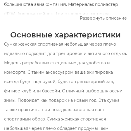
большинства авиакомпаний. Материалы: полиэстер
(92%), болонья, нейлон. Три отделения, застёжка-
Развернуть описание
карабин и завязки. Отсеки для обуви и мокрых вещей,
боковой наружный карман. Влагозащитная, легко
Основные характеристики
моется. Размер 45×30×25 см, вес 325 г. В комплекте
Сумка женская спортивная небольшая через плечо
ремень. Производство Россия. Цвета: бежевый,
идеально подходит для тренировок и активного отдыха.
молочный, белый.
Модель разработана специально для удобства и
комфорта. С таким аксессуаром ваша экипировка
всегда будет под рукой, будь то тренажерный зал,
фитнес-клуб или бассейн. Отличный выбор для осени,
зимы. Подойдет как подарок на новый год. Эта сумка
также практична при поездках, завершая ваш
спортивный образ. Сумка женская спортивная
небольшая через плечо обладает продуманным