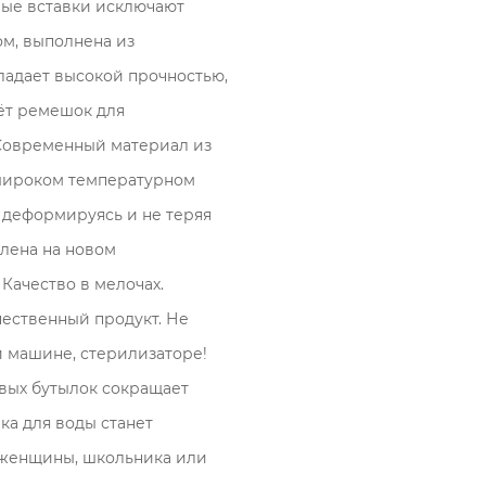
вые вставки исключают
ом, выполнена из
ладает высокой прочностью,
дёт ремешок для
Современный материал из
 широком температурном
е деформируясь и не теряя
влена на новом
Качество в мелочах.
чественный продукт. Не
 машине, стерилизаторе!
вых бутылок сокращает
ка для воды станет
 женщины, школьника или