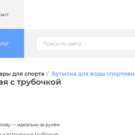
тант
алог
ары для спорта
Бутылка для воды спортивн
ая с трубочкой
олову — идеально за рулём
й и встроенной трубочкой