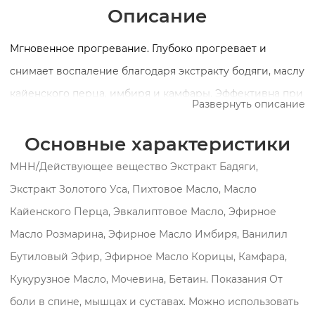
Описание
Мгновенное прогревание. Глубоко прогревает и
снимает воспаление благодаря экстракту бодяги, маслу
кайенского перца, имбиря и камфары. Эффективна при
Развернуть описание
растяжениях, ушибах, возрастных изменениях суставов.
Улучшает подвижность, уменьшает отёк. Подходит для
Основные характеристики
массажа и разогрева мышц перед тренировкой.
МНН/Действующее вещество Экстракт Бадяги,
Экстракт Золотого Уса, Пихтовое Масло, Масло
Кайенского Перца, Эвкалиптовое Масло, Эфирное
Масло Розмарина, Эфирное Масло Имбиря, Ванилил
Бутиловый Эфир, Эфирное Масло Корицы, Камфара,
Кукурузное Масло, Мочевина, Бетаин. Показания От
боли в спине, мышцах и суставах. Можно использовать