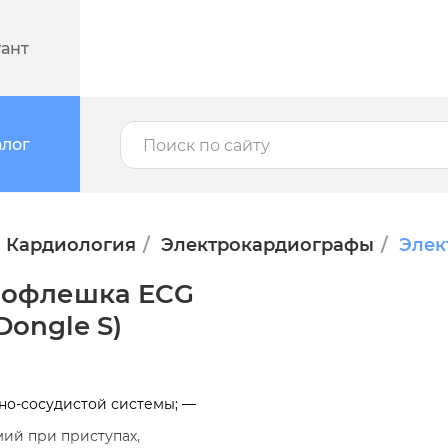
тант
алог
Кардиология
Электрокардиографы
Элек
иофлешка ECG
ongle S)
но-сосудистой системы; —
мий при приступах,