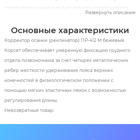
отдела позвоночника за счет четырех металлических
Развернуть описание
ребер жесткости удерживание пояса верхних
конечностей в физиологическом положении с
Основные характеристики
помощью мягких эластичных лямок с возможностью
Корректор осанки (реклинатор) ПР-412 М бежевый
регулирования длины. Назначения: • лечение и
Корсет обеспечивает умеренную фиксацию грудного
профилактика нарушений осанки (сутулости); •
отдела позвоночника за счет четырех металлических
реабилитация после травм грудного отдела
ребер жесткости удерживание пояса верхних
позвоночника и ребер (переломы, ушибы); •
конечностей в физиологическом положении с
облегчение болевого синдрома при межреберных
помощью мягких эластичных лямок с возможностью
невралгиях и остеохондрозе грудного отдела
регулирования длины.
позвоночника.
Невозвратный товар.