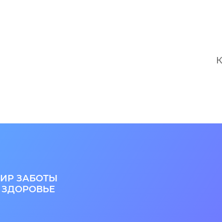
алости ног при ходьбе
вопоказаний не выявлено.
ации врача: необходимость
 кровоточащие раны
К
врача.
ИР ЗАБОТЫ
 ЗДОРОВЬЕ