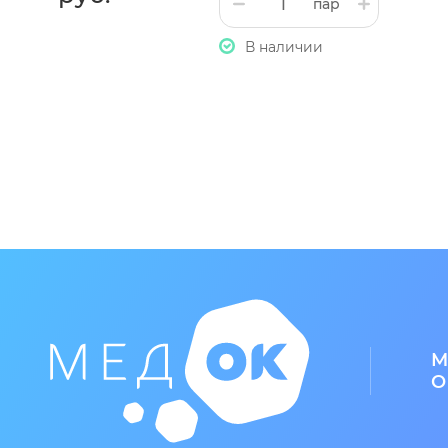
пар
длительным пребыванием на ногах профилактика уст
В наличии
Противопоказания к применению: Абсолютных проти
Относительные противопоказания, требуют консульт
индивидуального ортезирования стопы открытые и
Применять изделие по назначению и под контролем 
М
О