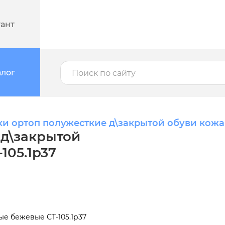
тант
алог
ки ортоп полужесткие д\закрытой обуви кожан
 д\закрытой
105.1р37
ые бежевые СТ-105.1р37