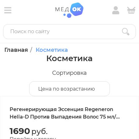
Главная
Косметика
Косметика
Сортировка
Цена по возрастанию
Регенерирующая Эссенция Regeneron
Helia-D Против Выпадения Волос 75 мл/
Regenero Helia-D Regenerating Essence
1690
руб.
Against Hair Loss 75 ml