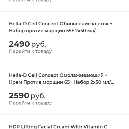
Helia-D Cell Concept Обновление клеток +
Набор против морщин 55+ 2x50 мл/
2490
руб.
Перейти к товару
Helia-D Cell Concept Омолаживающий +
Крем Против морщин 65+ Набор 2x50 мл/
Helia-D Cell Concept Rejuvenating + Anti-
2590
руб.
wrinkle Cream 65+ Set 2x50 ml
Перейти к товару
HDP Lifting Facial Cream With Vitamin C