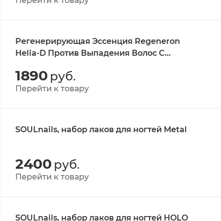
Перейти к товару
Регенерирующая Эссенция Regeneron
Helia-D Против Выпадения Волос С
Кофеином 75 мл/ Regenero Helia-D
1890
руб.
Regenerating Essence Against Hair Loss With
Caffeine 75 ml
Перейти к товару
SOULnails, набор лаков для ногтей Metal
2400
руб.
Перейти к товару
SOULnails, набор лаков для ногтей HOLO