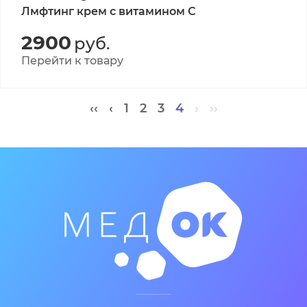
Лмфтинг крем с витамином С
2900
руб.
Перейти к товару
‹‹
‹
1
2
3
4
›
››