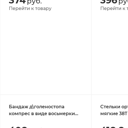
374
396
руб.
ру
Перейти к товару
Перейти к 
Бандаж д\голеностопа
Стельки о
компрес в виде восьмерки
мягкие 38Т
Т.46.05 M\L