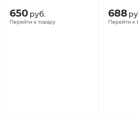
№2 р.46-4
650
688
руб.
ру
Перейти к товару
Перейти к 