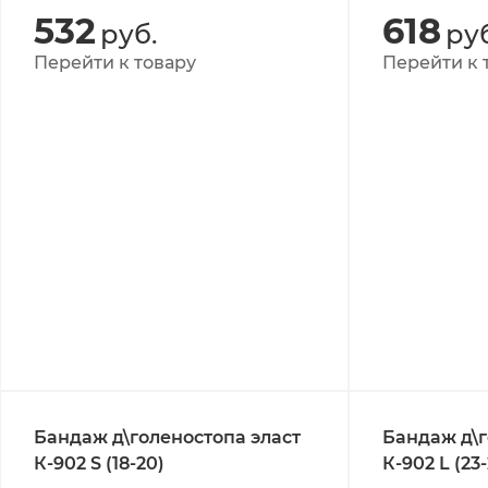
532
618
руб.
руб
Перейти к товару
Перейти к 
Бандаж д\голеностопа эласт
Бандаж д\г
К-902 S (18-20)
К-902 L (23-