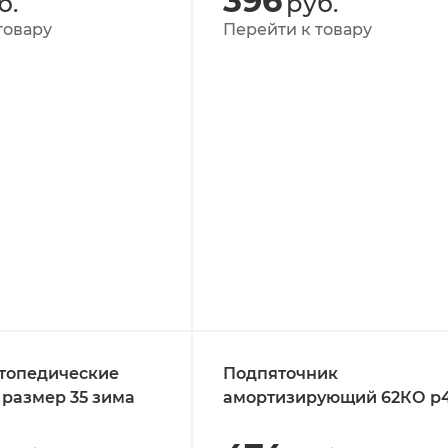
396
б.
руб.
товару
Перейти к товару
ртопедические
Подпяточник
 размер 35 зима
амортизирующий 62КО р4
43