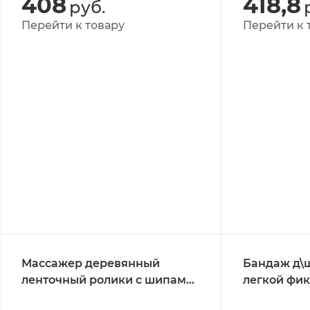
408
418,8
руб.
Перейти к товару
Перейти к 
Массажер деревянный
Бандаж д\
ленточный ролики с шипами
легкой фик
ER 1014
(8*45см)бе