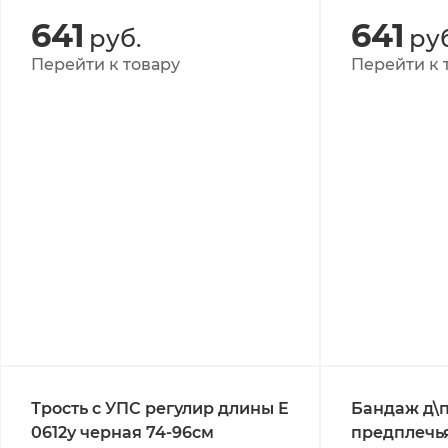
641
641
руб.
руб
Перейти к товару
Перейти к 
Трость с УПС регулир длины Е
Бандаж д\п
0612у черная 74-96см
предплечья