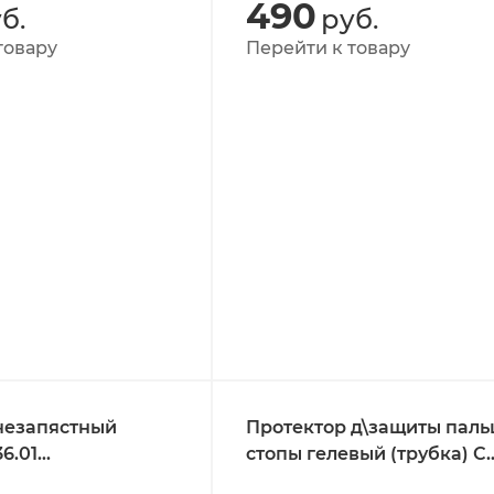
490
б.
руб.
товару
Перейти к товару
чезапястный
Протектор д\защиты паль
6.01
стопы гелевый (трубка) С
ьный
2707 M