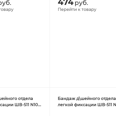
474
руб.
руб.
товару
Перейти к товару
шейного отдела
Бандаж д\шейного отдела
сации ШВ-511 N10
легкой фиксации ШВ-511 
ж
(8*36см)беж