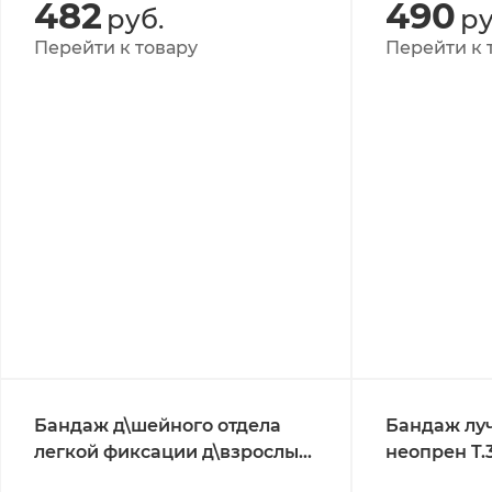
482
490
руб.
ру
Перейти к товару
Перейти к 
Бандаж д\шейного отдела
Бандаж лу
легкой фиксации д\взрослых
неопрен T.3
Т.51.01 11*50см бежевый
универсал