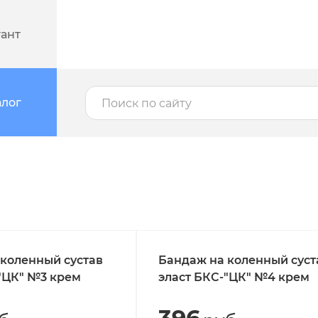
тант
алог
коленный сустав
Бандаж на коленный суст
"ЦК" №3 крем
эласт БКС-"ЦК" №4 крем