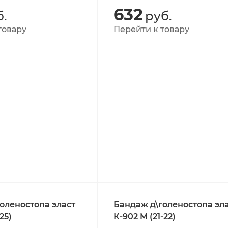
632
.
руб.
товару
Перейти к товару
оленостопа эласт
Бандаж д\голеностопа эл
25)
К-902 M (21-22)